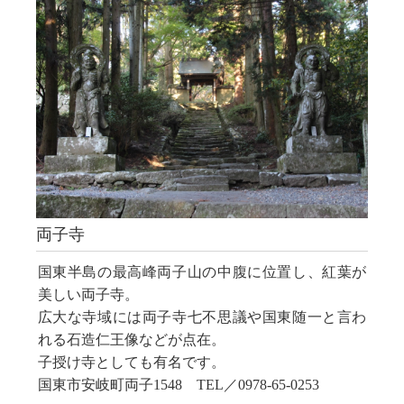
両子寺
国東半島の最高峰両子山の中腹に位置し、
紅葉が
美しい両子寺。
広大な寺域には両
子寺七不思議や国東随一と言わ
れる石造
仁王像などが点在。
子授け寺としても有名
です。
国東市
安岐町両子1548 TEL／0978-65-0253